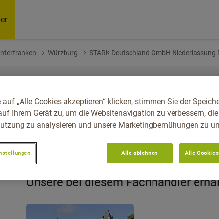
er
Unterfranken
Würzburg
STARK Deutschland GmbH Niederlassung 
 auf „Alle Cookies akzeptieren“ klicken, stimmen Sie der Speich
auf Ihrem Gerät zu, um die Websitenavigation zu verbessern, die
chland GmbH Niederlassung
utzung zu analysieren und unsere Marketingbemühungen zu unt
nstellungen
Alle ablehnen
Alle Cookies
49.79
Unsere bei diesem Fachhändler erhä