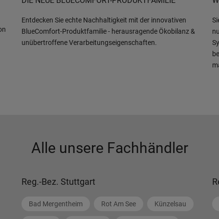
DIE NEUE BLUECOMFORT-PRODUKTFAMILIE
W
Entdecken Sie echte Nachhaltigkeit mit der innovativen
Si
on
BlueComfort-Produktfamilie - herausragende Ökobilanz &
nu
unübertroffene Verarbeitungseigenschaften.
Sy
be
m
Alle unsere Fachhändler
Reg.-Bez. Stuttgart
R
Bad Mergentheim
Rot Am See
Künzelsau