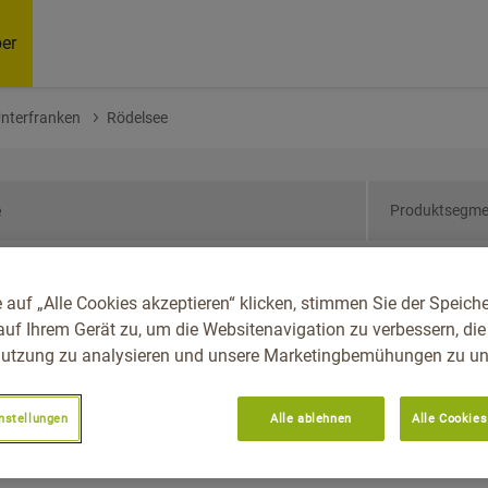
er
Unterfranken
Rödelsee
Produktsegme
ern, Reg.-Bez.
 auf „Alle Cookies akzeptieren“ klicken, stimmen Sie der Speich
ee
auf Ihrem Gerät zu, um die Websitenavigation zu verbessern, die
utzung zu analysieren und unsere Marketingbemühungen zu unt
nstellungen
Alle ablehnen
Alle Cookies
Empfoh