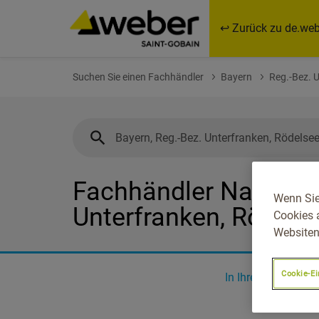
↩ Zurück zu de.web
Suchen Sie einen Fachhändler
Bayern
Reg.-Bez. 
Fachhändler Nahe Bay
Wenn Sie
Unterfranken, Rödels
Cookies 
Websiten
Cookie-Ei
In Ihrer Nähe
0