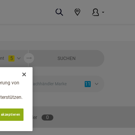
5
SUCHEN
nt
erung von
11
Fachhändler Marke
erstützen.
 akzeptieren
lene Fachhändler
0