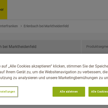
er
Unterfranken
Erlenbach bei Marktheidenfeld
Produktsegme
ern, Reg.-Bez.
 auf „Alle Cookies akzeptieren“ klicken, stimmen Sie der Speich
ach Bei Marktheidenfeld
auf Ihrem Gerät zu, um die Websitenavigation zu verbessern, die
utzung zu analysieren und unsere Marketingbemühungen zu unt
nstellungen
Alle ablehnen
Alle Cookies
Empfoh