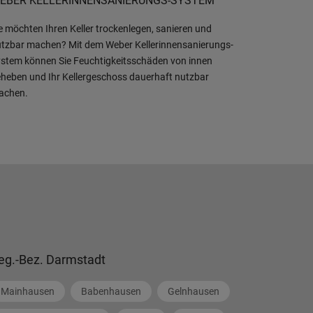
EBER KELLERINNENSANIERUNGS-SYSTEM
e möchten Ihren Keller trockenlegen, sanieren und
tzbar machen? Mit dem Weber Kellerinnensanierungs-
stem können Sie Feuchtigkeitsschäden von innen
heben und Ihr Kellergeschoss dauerhaft nutzbar
achen.
eg.-Bez. Darmstadt
Mainhausen
Babenhausen
Gelnhausen