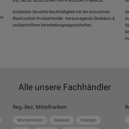
DIE NEUE BLUECOMFORT-PRODUKTFAMILIE
W
Entdecken Sie echte Nachhaltigkeit mit der innovativen
Si
on
BlueComfort-Produktfamilie - herausragende Ökobilanz &
nu
unübertroffene Verarbeitungseigenschaften.
Sy
be
m
Alle unsere Fachhändler
Reg.-Bez. Mittelfranken
R
Simmershofen
Diespeck
Erlangen