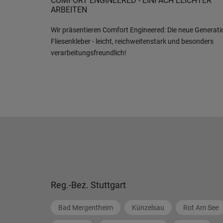
COMFORT ENGINEERED - EINFACH LEICHTER
ARBEITEN
Wir präsentieren Comfort Engineered: Die neue Generati
Fliesenkleber - leicht, reichweitenstark und besonders
verarbeitungsfreundlich!
Reg.-Bez. Stuttgart
Bad Mergentheim
Künzelsau
Rot Am See