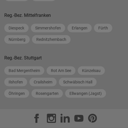
Reg.-Bez. Mittelfranken
Diespeck
Simmershofen
Erlangen
Fürth
Nürnberg
Rednitzhembach
Reg.-Bez. Stuttgart
Bad Mergentheim
Rot Am See
Künzelsau
Ilshofen
Crailsheim
Schwäbisch Hall
Öhringen
Rosengarten
Ellwangen (Jagst)