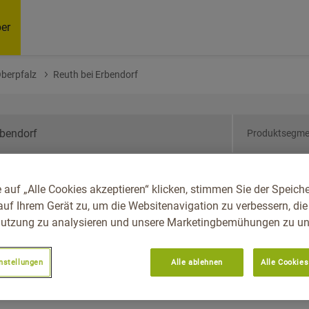
er
Oberpfalz
Reuth bei Erbendorf
Produktsegme
ern, Reg.-Bez. Oberpfalz,
 auf „Alle Cookies akzeptieren“ klicken, stimmen Sie der Speich
auf Ihrem Gerät zu, um die Websitenavigation zu verbessern, die
utzung zu analysieren und unsere Marketingbemühungen zu unt
nstellungen
Alle ablehnen
Alle Cookies
Empfoh