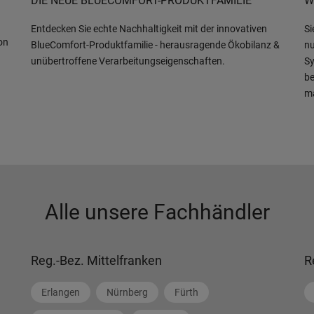
DIE NEUE BLUECOMFORT-PRODUKTFAMILIE
W
Entdecken Sie echte Nachhaltigkeit mit der innovativen
Si
on
BlueComfort-Produktfamilie - herausragende Ökobilanz &
nu
unübertroffene Verarbeitungseigenschaften.
Sy
be
m
Alle unsere Fachhändler
Reg.-Bez. Mittelfranken
R
Erlangen
Nürnberg
Fürth