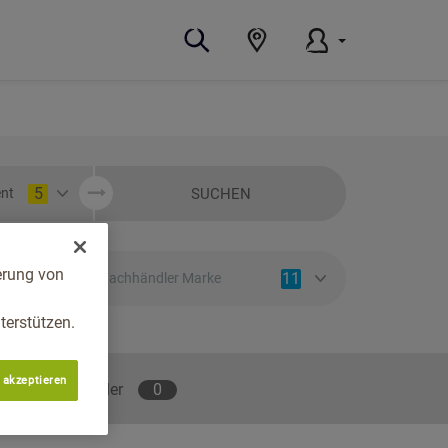
5
SUCHEN
nt
erung von
11
Fachhändler Marke
erstützen.
 akzeptieren
lene Fachhändler
0