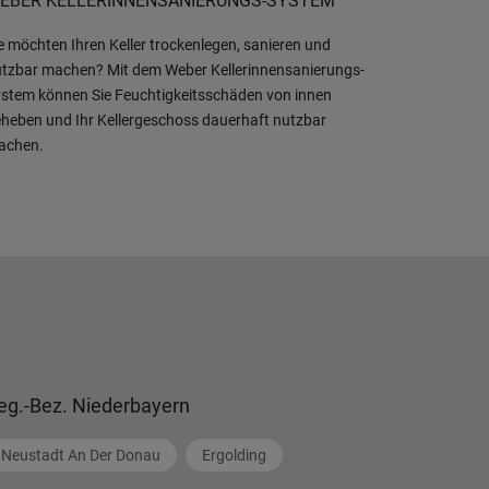
EBER KELLERINNENSANIERUNGS-SYSTEM
e möchten Ihren Keller trockenlegen, sanieren und
tzbar machen? Mit dem Weber Kellerinnensanierungs-
stem können Sie Feuchtigkeitsschäden von innen
heben und Ihr Kellergeschoss dauerhaft nutzbar
achen.
eg.-Bez. Niederbayern
Neustadt An Der Donau
Ergolding