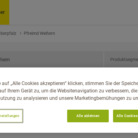
er
Oberpfalz
Pfreimd Weihern
Produktsegme
ern, Reg.-Bez. Oberpfalz,
 auf „Alle Cookies akzeptieren“ klicken, stimmen Sie der Speich
auf Ihrem Gerät zu, um die Websitenavigation zu verbessern, die
utzung zu analysieren und unsere Marketingbemühungen zu unt
nstellungen
Alle ablehnen
Alle Cookies
Empfoh