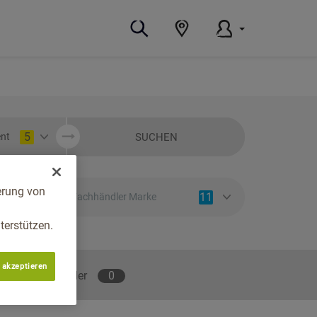
5
SUCHEN
nt
erung von
11
Fachhändler Marke
erstützen.
 akzeptieren
lene Fachhändler
0