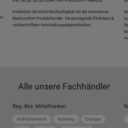
DIE NEUE BLUECOMFORT-PRODUKTFAMILIE
W
Entdecken Sie echte Nachhaltigkeit mit der innovativen
Si
on
BlueComfort-Produktfamilie - herausragende Ökobilanz &
nu
unübertroffene Verarbeitungseigenschaften.
Sy
be
m
Alle unsere Fachhändler
Reg.-Bez. Mittelfranken
R
Rednitzhembach
Nürnberg
Erlangen