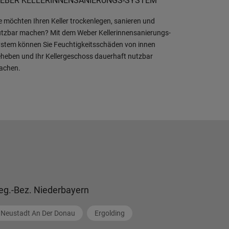
EBER KELLERINNENSANIERUNGS-SYSTEM
e möchten Ihren Keller trockenlegen, sanieren und
tzbar machen? Mit dem Weber Kellerinnensanierungs-
stem können Sie Feuchtigkeitsschäden von innen
heben und Ihr Kellergeschoss dauerhaft nutzbar
achen.
eg.-Bez. Niederbayern
Neustadt An Der Donau
Ergolding