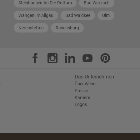
Steinhausen An Der Rottum
Bad Wurzach
Wangen Im Allgäu
Bad Waldsee
Ulm
Nerenstetten
Ravensburg
Das Unternehmen
!
Über Weber
Presse
Karriere
Logos