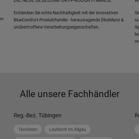
DIE NEUE BLUECOMFORT-PRODUKTFAMILIE
W
Entdecken Sie echte Nachhaltigkeit mit der innovativen
Si
on
BlueComfort-Produktfamilie - herausragende Ökobilanz &
nu
unübertroffene Verarbeitungseigenschaften.
Sy
be
m
Alle unsere Fachhändler
Reg.-Bez. Tübingen
R
Tannheim
Leutkirch Im Allgäu