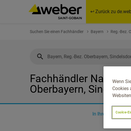
↩ Zurück zu de.web
Suchen Sie einen Fachhändler
Bayern
Reg.-Bez. 
Fachhändler Nahe Bay
Wenn Sie
Oberbayern, Sindelsd
Cookies 
Websiten
Cookie-Ei
In Ihrer Nähe
0