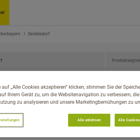
er
Oberbayern
Sindelsdorf
Produktsegme
ern, Reg.-Bez.
 auf „Alle Cookies akzeptieren“ klicken, stimmen Sie der Speich
orf
auf Ihrem Gerät zu, um die Websitenavigation zu verbessern, die
utzung zu analysieren und unsere Marketingbemühungen zu unt
nstellungen
Alle ablehnen
Alle Cookies
Empfoh