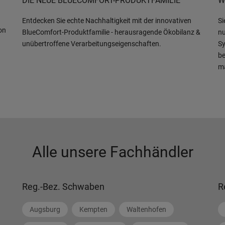
DIE NEUE BLUECOMFORT-PRODUKTFAMILIE
W
Entdecken Sie echte Nachhaltigkeit mit der innovativen
Si
on
BlueComfort-Produktfamilie - herausragende Ökobilanz &
nu
unübertroffene Verarbeitungseigenschaften.
Sy
be
m
Alle unsere Fachhändler
Reg.-Bez. Schwaben
R
Augsburg
Kempten
Waltenhofen