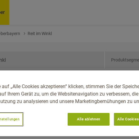
er
Oberbayern
Reit im Winkl
Produktsegme
ern, Reg.-Bez.
 auf „Alle Cookies akzeptieren“ klicken, stimmen Sie der Speich
inkl
auf Ihrem Gerät zu, um die Websitenavigation zu verbessern, die
utzung zu analysieren und unsere Marketingbemühungen zu unt
nstellungen
Alle ablehnen
Alle Cookies
Empfoh