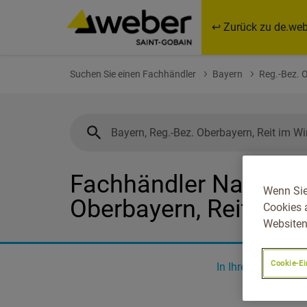
↩ Zurück zu de.web
Suchen Sie einen Fachhändler
Bayern
Reg.-Bez. 
Fachhändler Nahe Bay
Wenn Sie
Oberbayern, Reit Im W
Cookies 
Websiten
Cookie-Ei
In Ihrer Nähe
0