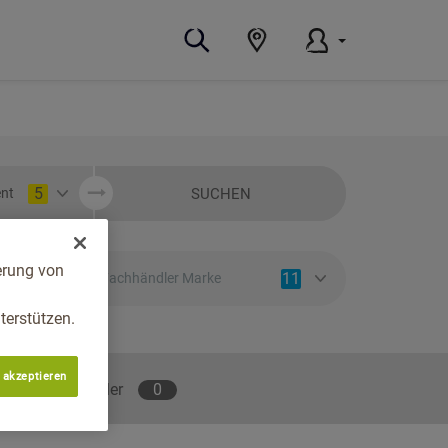
5
SUCHEN
nt
erung von
11
Fachhändler Marke
erstützen.
 akzeptieren
lene Fachhändler
0