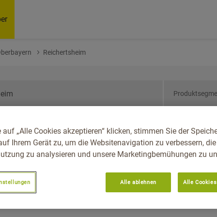
er
Oberbayern
Reichertsheim
Produktsegme
ern, Reg.-Bez.
 auf „Alle Cookies akzeptieren“ klicken, stimmen Sie der Speich
sheim
auf Ihrem Gerät zu, um die Websitenavigation zu verbessern, die
utzung zu analysieren und unsere Marketingbemühungen zu unt
nstellungen
Alle ablehnen
Alle Cookies
Empfoh