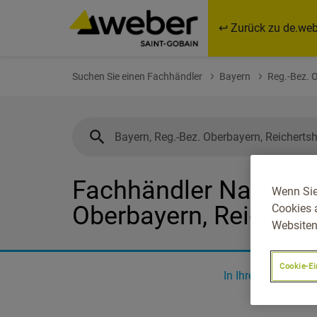
↩ Zurück zu de.web
Suchen Sie einen Fachhändler
Bayern
Reg.-Bez. 
Fachhändler Nahe Bay
Wenn Sie
Oberbayern, Reichert
Cookies 
Websiten
Cookie-Ei
In Ihrer Nähe
0