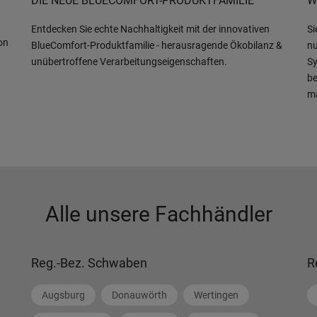
DIE NEUE BLUECOMFORT-PRODUKTFAMILIE
W
Entdecken Sie echte Nachhaltigkeit mit der innovativen
Si
on
BlueComfort-Produktfamilie - herausragende Ökobilanz &
nu
unübertroffene Verarbeitungseigenschaften.
Sy
be
m
Alle unsere Fachhändler
Reg.-Bez. Schwaben
R
Augsburg
Donauwörth
Wertingen