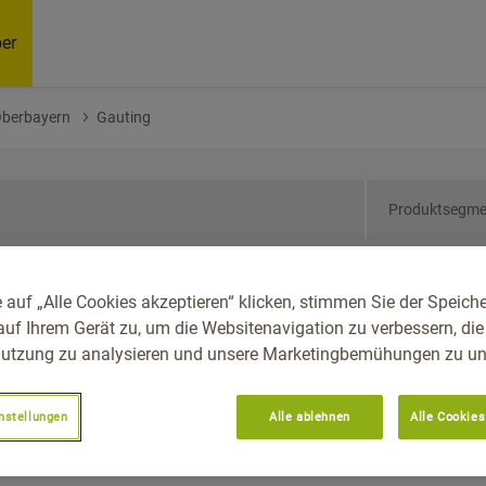
er
Oberbayern
Gauting
Produktsegme
ern, Reg.-Bez.
 auf „Alle Cookies akzeptieren“ klicken, stimmen Sie der Speich
auf Ihrem Gerät zu, um die Websitenavigation zu verbessern, die
utzung zu analysieren und unsere Marketingbemühungen zu unt
nstellungen
Alle ablehnen
Alle Cookies
Empfoh