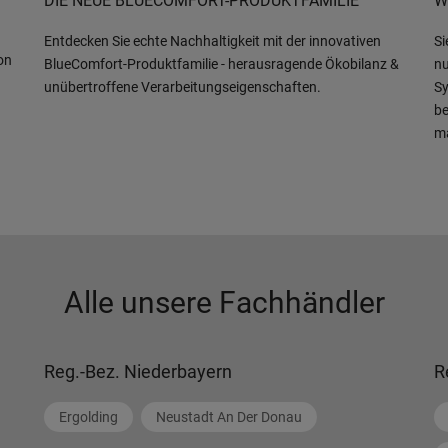
DIE NEUE BLUECOMFORT-PRODUKTFAMILIE
W
Entdecken Sie echte Nachhaltigkeit mit der innovativen
Si
on
BlueComfort-Produktfamilie - herausragende Ökobilanz &
nu
unübertroffene Verarbeitungseigenschaften.
Sy
be
m
Alle unsere Fachhändler
Reg.-Bez. Niederbayern
R
Ergolding
Neustadt An Der Donau