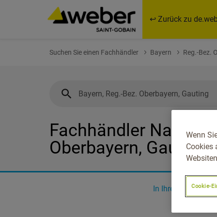
↩ Zurück zu de.web
Suchen Sie einen Fachhändler
Bayern
Reg.-Bez. 
Fachhändler Nahe Bay
Wenn Sie
Oberbayern, Gauting
Cookies 
Websiten
Cookie-Ei
In Ihrer Nähe
0