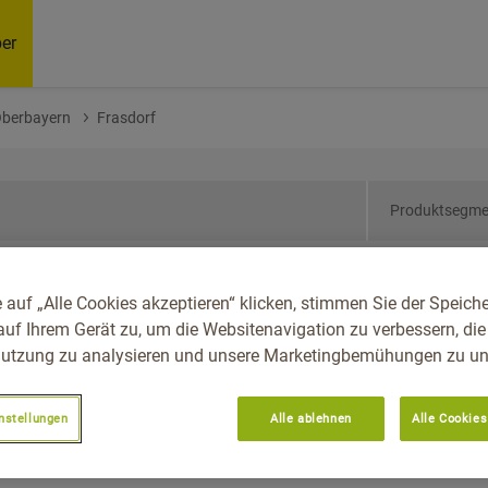
er
Oberbayern
Frasdorf
Produktsegme
ern, Reg.-Bez.
 auf „Alle Cookies akzeptieren“ klicken, stimmen Sie der Speich
auf Ihrem Gerät zu, um die Websitenavigation zu verbessern, die
utzung zu analysieren und unsere Marketingbemühungen zu unt
nstellungen
Alle ablehnen
Alle Cookies
Empfoh