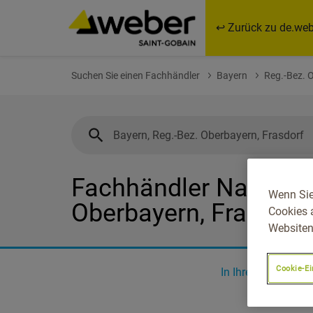
↩ Zurück zu de.web
Suchen Sie einen Fachhändler
Bayern
Reg.-Bez. 
Fachhändler Nahe Bay
Wenn Sie
Oberbayern, Frasdorf
Cookies 
Websiten
Cookie-Ei
In Ihrer Nähe
0