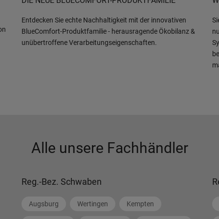
DIE NEUE BLUECOMFORT-PRODUKTFAMILIE
W
Entdecken Sie echte Nachhaltigkeit mit der innovativen
Si
on
BlueComfort-Produktfamilie - herausragende Ökobilanz &
nu
unübertroffene Verarbeitungseigenschaften.
Sy
be
m
Alle unsere Fachhändler
Reg.-Bez. Schwaben
R
Augsburg
Wertingen
Kempten