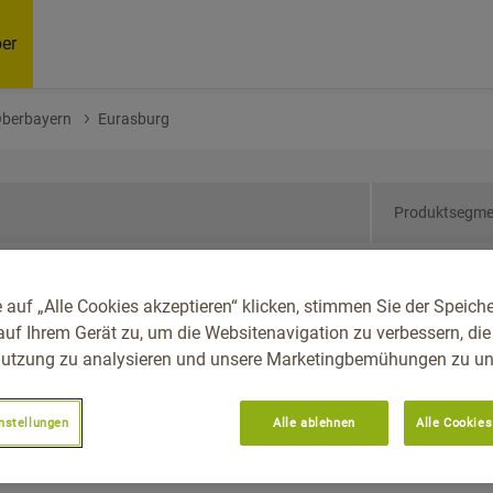
er
Oberbayern
Eurasburg
Produktsegme
ern, Reg.-Bez.
 auf „Alle Cookies akzeptieren“ klicken, stimmen Sie der Speich
g
auf Ihrem Gerät zu, um die Websitenavigation zu verbessern, die
utzung zu analysieren und unsere Marketingbemühungen zu unt
nstellungen
Alle ablehnen
Alle Cookies
Empfoh