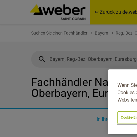
↩ Zurück zu de.web
Suchen Sie einen Fachhändler
Bayern
Reg.-Bez. 
Fachhändler Nahe Bay
Wenn Sie
Oberbayern, Eurasbur
Cookies 
Websiten
Cookie-Ei
In Ihrer Nähe
0