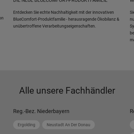
DIE NEUE BLUECOMFORT-PRODUKTFAMILIE
W
Entdecken Sie echte Nachhaltigkeit mit der innovativen
Si
on
BlueComfort-Produktfamilie - herausragende Ökobilanz &
nu
unübertroffene Verarbeitungseigenschaften.
Sy
be
m
Alle unsere Fachhändler
Reg.-Bez. Niederbayern
R
Ergolding
Neustadt An Der Donau