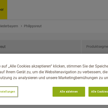
er
Niederbayern
Philippsreut
Produktsegme
ern, Reg.-Bez.
 auf „Alle Cookies akzeptieren“ klicken, stimmen Sie der Speich
sreut
auf Ihrem Gerät zu, um die Websitenavigation zu verbessern, die
utzung zu analysieren und unsere Marketingbemühungen zu unt
nstellungen
Alle ablehnen
Alle Cookies
Empfoh