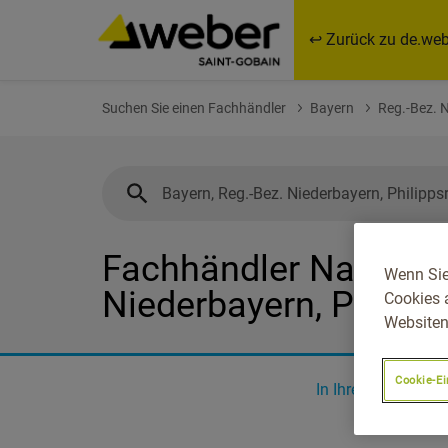
↩ Zurück zu de.web
Suchen Sie einen Fachhändler
Bayern
Reg.-Bez. 
Fachhändler Nahe Bay
Wenn Sie
Niederbayern, Philipp
Cookies 
Websiten
Cookie-Ei
In Ihrer Nähe
0