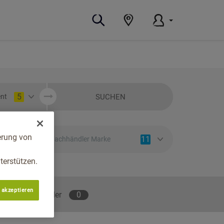
5
SUCHEN
nt
erung von
11
Fachhändler Marke
erstützen.
 akzeptieren
lene Fachhändler
0