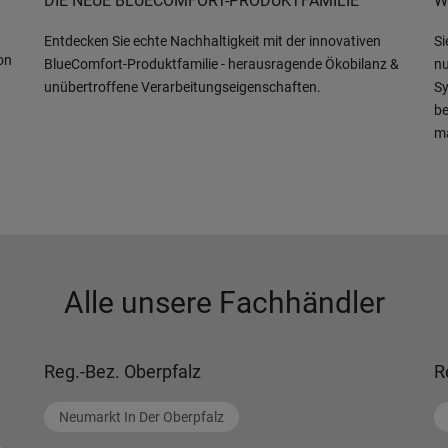
DIE NEUE BLUECOMFORT-PRODUKTFAMILIE
W
Entdecken Sie echte Nachhaltigkeit mit der innovativen
Si
on
BlueComfort-Produktfamilie - herausragende Ökobilanz &
nu
unübertroffene Verarbeitungseigenschaften.
Sy
be
m
Alle unsere Fachhändler
Reg.-Bez. Oberpfalz
R
Neumarkt In Der Oberpfalz