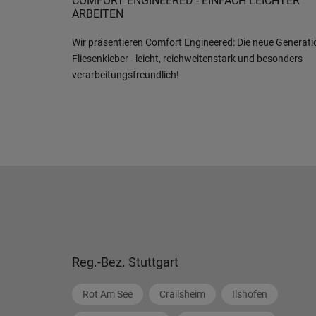
COMFORT ENGINEERED - EINFACH LEICHTER
ARBEITEN
Wir präsentieren Comfort Engineered: Die neue Generati
Fliesenkleber - leicht, reichweitenstark und besonders
verarbeitungsfreundlich!
Reg.-Bez. Stuttgart
Rot Am See
Crailsheim
Ilshofen