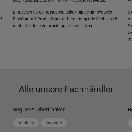
DIE NEUE BLUECOMFORT-PRODUKTFAMILIE
W
Entdecken Sie echte Nachhaltigkeit mit der innovativen
Si
on
BlueComfort-Produktfamilie - herausragende Ökobilanz &
nu
unübertroffene Verarbeitungseigenschaften.
Sy
be
m
Alle unsere Fachhändler
Reg.-Bez. Oberfranken
R
Bamberg
Bayreuth