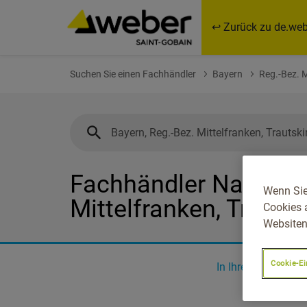
↩ Zurück zu de.web
Suchen Sie einen Fachhändler
Bayern
Reg.-Bez. M
Fachhändler Nahe Bay
Wenn Sie
Mittelfranken, Trauts
Cookies 
Websiten
Cookie-Ei
In Ihrer Nähe
0