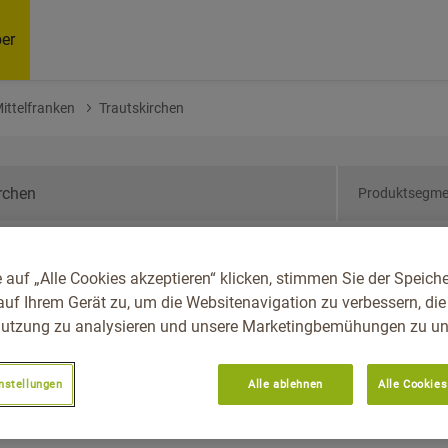
er
ittelfranken
Trautskirchen
Produktsegme
ern, Reg.-Bez.
 auf „Alle Cookies akzeptieren“ klicken, stimmen Sie der Speich
kirchen
auf Ihrem Gerät zu, um die Websitenavigation zu verbessern, die
utzung zu analysieren und unsere Marketingbemühungen zu unt
nstellungen
Alle ablehnen
Alle Cookies
Empfoh