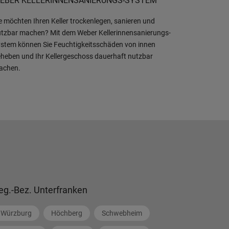
EBER KELLERINNENSANIERUNGS-SYSTEM
e möchten Ihren Keller trockenlegen, sanieren und
tzbar machen? Mit dem Weber Kellerinnensanierungs-
stem können Sie Feuchtigkeitsschäden von innen
heben und Ihr Kellergeschoss dauerhaft nutzbar
achen.
eg.-Bez. Unterfranken
Würzburg
Höchberg
Schwebheim