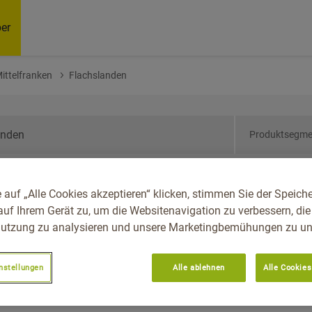
er
ittelfranken
Flachslanden
Produktsegme
ern, Reg.-Bez.
 auf „Alle Cookies akzeptieren“ klicken, stimmen Sie der Speich
landen
auf Ihrem Gerät zu, um die Websitenavigation zu verbessern, die
utzung zu analysieren und unsere Marketingbemühungen zu unt
nstellungen
Alle ablehnen
Alle Cookies
Empfoh