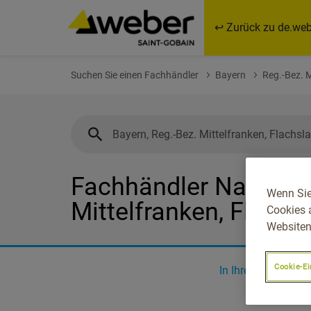
↩ Zurück zu de.web
Suchen Sie einen Fachhändler
Bayern
Reg.-Bez. M
Fachhändler Nahe Bay
Wenn Sie
Mittelfranken, Flachs
Cookies 
Websiten
Cookie-Ei
In Ihrer Nähe
0