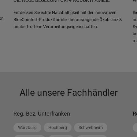
DIE NEUE BLUECOMFORT-PRODUKTFAMILIE
W
Entdecken Sie echte Nachhaltigkeit mit der innovativen
Si
on
BlueComfort-Produktfamilie - herausragende Ökobilanz &
nu
unübertroffene Verarbeitungseigenschaften.
Sy
be
m
Alle unsere Fachhändler
Reg.-Bez. Unterfranken
R
Würzburg
Höchberg
Schwebheim