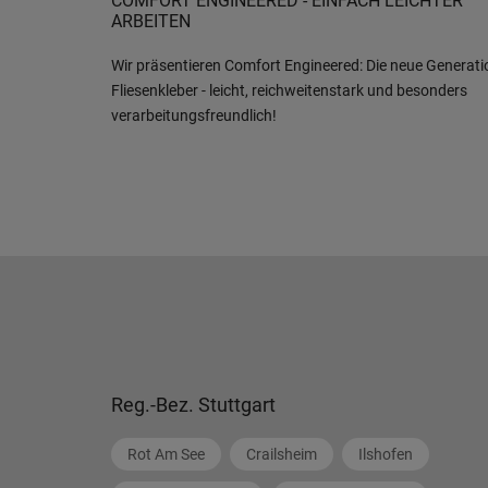
COMFORT ENGINEERED - EINFACH LEICHTER
ARBEITEN
Wir präsentieren Comfort Engineered: Die neue Generati
Fliesenkleber - leicht, reichweitenstark und besonders
verarbeitungsfreundlich!
Reg.-Bez. Stuttgart
Rot Am See
Crailsheim
Ilshofen