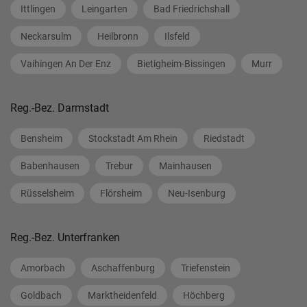
Ittlingen
Leingarten
Bad Friedrichshall
Neckarsulm
Heilbronn
Ilsfeld
Vaihingen An Der Enz
Bietigheim-Bissingen
Murr
Reg.-Bez. Darmstadt
Bensheim
Stockstadt Am Rhein
Riedstadt
Babenhausen
Trebur
Mainhausen
Rüsselsheim
Flörsheim
Neu-Isenburg
Reg.-Bez. Unterfranken
Amorbach
Aschaffenburg
Triefenstein
Goldbach
Marktheidenfeld
Höchberg