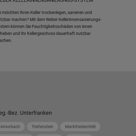
EBER KELLERINNENSANIERUNGS-SYSTEM
e möchten Ihren Keller trockenlegen, sanieren und
tzbar machen? Mit dem Weber Kellerinnensanierungs-
stem können Sie Feuchtigkeitsschäden von innen
heben und Ihr Kellergeschoss dauerhaft nutzbar
achen.
eg.-Bez. Unterfranken
Amorbach
Triefenstein
Marktheidenfeld