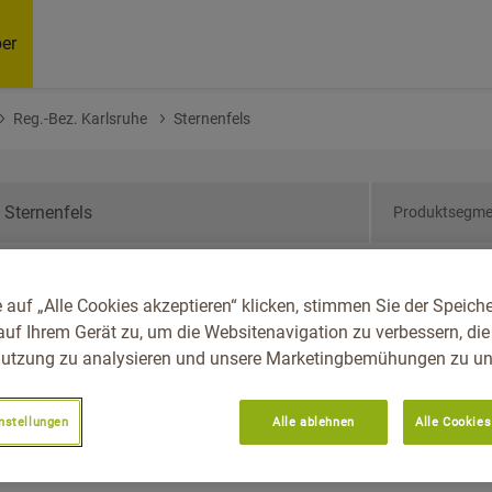
er
Reg.-Bez. Karlsruhe
Sternenfels
Produktsegme
den-Württemberg, Reg.-
 auf „Alle Cookies akzeptieren“ klicken, stimmen Sie der Speich
enfels
auf Ihrem Gerät zu, um die Websitenavigation zu verbessern, die
utzung zu analysieren und unsere Marketingbemühungen zu unt
nstellungen
Alle ablehnen
Alle Cookies
Empfoh