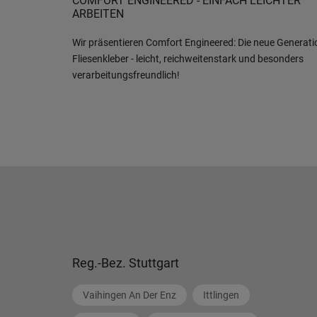
COMFORT ENGINEERED - EINFACH LEICHTER
ARBEITEN
Wir präsentieren Comfort Engineered: Die neue Generati
Fliesenkleber - leicht, reichweitenstark und besonders
verarbeitungsfreundlich!
Reg.-Bez. Stuttgart
Vaihingen An Der Enz
Ittlingen