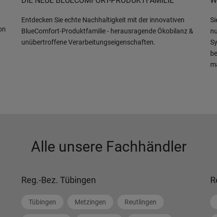
DIE NEUE BLUECOMFORT-PRODUKTFAMILIE
W
Entdecken Sie echte Nachhaltigkeit mit der innovativen
Si
on
BlueComfort-Produktfamilie - herausragende Ökobilanz &
nu
unübertroffene Verarbeitungseigenschaften.
Sy
be
m
Alle unsere Fachhändler
Reg.-Bez. Tübingen
R
Tübingen
Metzingen
Reutlingen