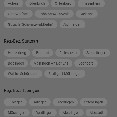
Achern
Oberkirch
Offenburg
Friesenheim
Oberwolfach
Lahr/Schwarzwald
Steinach
Gutach (Schwarzwaldbahn)
Aichhalden
Reg.-Bez. Stuttgart
Herrenberg
Bondorf
Rutesheim
Sindelfingen
Böblingen
Vaihingen An Der Enz
Leonberg
Weil Im Schönbuch
Stuttgart Möhringen
Reg.-Bez. Tübingen
Tübingen
Balingen
Hechingen
Ofterdingen
Mössingen
Reutlingen
Metzingen
Albstadt