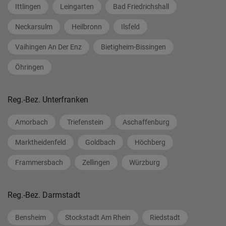
Ittlingen
Leingarten
Bad Friedrichshall
Neckarsulm
Heilbronn
Ilsfeld
Vaihingen An Der Enz
Bietigheim-Bissingen
Öhringen
Reg.-Bez. Unterfranken
Amorbach
Triefenstein
Aschaffenburg
Marktheidenfeld
Goldbach
Höchberg
Frammersbach
Zellingen
Würzburg
Reg.-Bez. Darmstadt
Bensheim
Stockstadt Am Rhein
Riedstadt