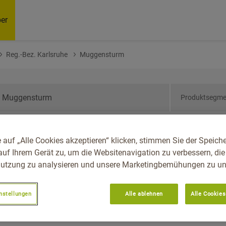
er
Reg.-Bez. Karlsruhe
Muggensturm
Produktsegme
den-Württemberg, Reg.-
 auf „Alle Cookies akzeptieren“ klicken, stimmen Sie der Speich
gensturm
auf Ihrem Gerät zu, um die Websitenavigation zu verbessern, die
utzung zu analysieren und unsere Marketingbemühungen zu unt
nstellungen
Alle ablehnen
Alle Cookies
Empfoh