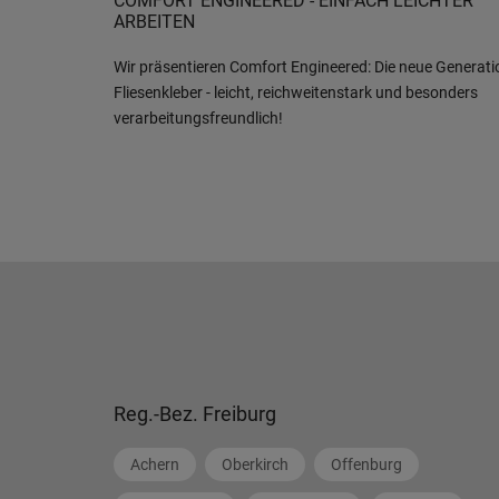
COMFORT ENGINEERED - EINFACH LEICHTER
ARBEITEN
Wir präsentieren Comfort Engineered: Die neue Generati
Fliesenkleber - leicht, reichweitenstark und besonders
verarbeitungsfreundlich!
Reg.-Bez. Freiburg
Achern
Oberkirch
Offenburg