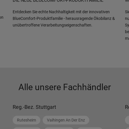
DIE NEUE BLUECOMFORT-PRODUKTFAMILIE
W
Entdecken Sie echte Nachhaltigkeit mit der innovativen
Si
on
BlueComfort-Produktfamilie - herausragende Ökobilanz &
nu
unübertroffene Verarbeitungseigenschaften.
Sy
be
m
Alle unsere Fachhändler
Reg.-Bez. Stuttgart
R
Rutesheim
Vaihingen An Der Enz