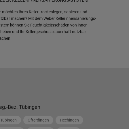
EBER KELLERINNENSANIERUNGS-SYSTEM
e möchten Ihren Keller trockenlegen, sanieren und
tzbar machen? Mit dem Weber Kellerinnensanierungs-
stem können Sie Feuchtigkeitsschäden von innen
heben und Ihr Kellergeschoss dauerhaft nutzbar
achen.
eg.-Bez. Tübingen
Tübingen
Ofterdingen
Hechingen