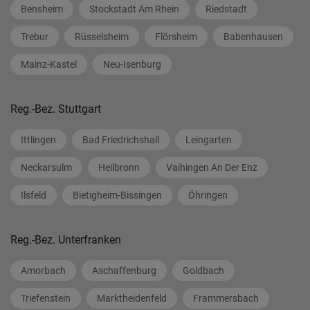
Bensheim
Stockstadt Am Rhein
Riedstadt
Trebur
Rüsselsheim
Flörsheim
Babenhausen
Mainz-Kastel
Neu-Isenburg
Reg.-Bez. Stuttgart
Ittlingen
Bad Friedrichshall
Leingarten
Neckarsulm
Heilbronn
Vaihingen An Der Enz
Ilsfeld
Bietigheim-Bissingen
Öhringen
Reg.-Bez. Unterfranken
Amorbach
Aschaffenburg
Goldbach
Triefenstein
Marktheidenfeld
Frammersbach