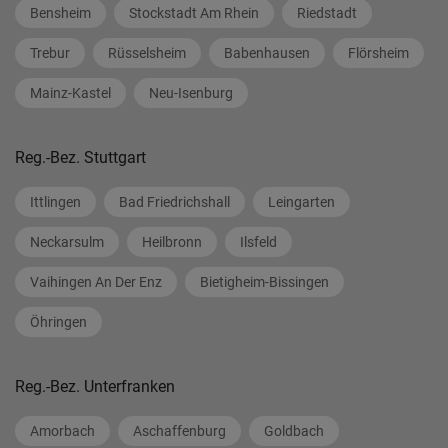
Bensheim
Stockstadt Am Rhein
Riedstadt
Trebur
Rüsselsheim
Babenhausen
Flörsheim
Mainz-Kastel
Neu-Isenburg
Reg.-Bez. Stuttgart
Ittlingen
Bad Friedrichshall
Leingarten
Neckarsulm
Heilbronn
Ilsfeld
Vaihingen An Der Enz
Bietigheim-Bissingen
Öhringen
Reg.-Bez. Unterfranken
Amorbach
Aschaffenburg
Goldbach