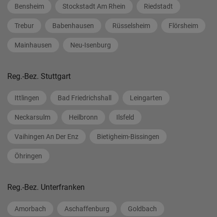
Bensheim
Stockstadt Am Rhein
Riedstadt
Trebur
Babenhausen
Rüsselsheim
Flörsheim
Mainhausen
Neu-Isenburg
Reg.-Bez. Stuttgart
Ittlingen
Bad Friedrichshall
Leingarten
Neckarsulm
Heilbronn
Ilsfeld
Vaihingen An Der Enz
Bietigheim-Bissingen
Öhringen
Reg.-Bez. Unterfranken
Amorbach
Aschaffenburg
Goldbach