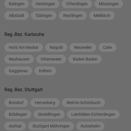
Balingen
Hechingen
Ofterdingen
Mössingen
Albstadt
Tübingen
Reutlingen
Meßkirch
Reg.-Bez. Karlsruhe
Horb Am Neckar
Nagold
Neuweiler
Calw
Neuhausen
Ottersweier
Baden-Baden
Gaggenau
Keltern
Reg.-Bez. Stuttgart
Bondorf
Herrenberg
Weil Im Schönbuch
Böblingen
Sindelfingen
Leinfelden-Echterdingen
Aichtal
Stuttgart Möhringen
Rutesheim