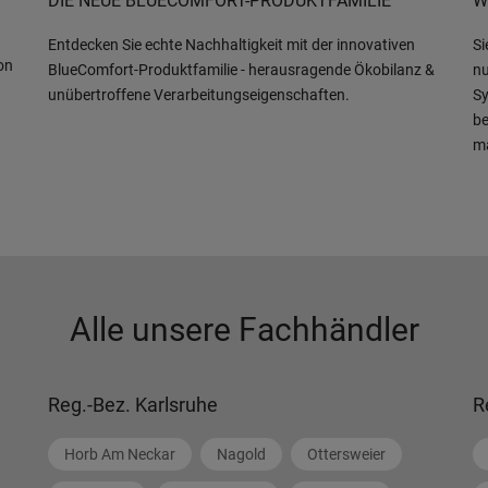
DIE NEUE BLUECOMFORT-PRODUKTFAMILIE
W
Entdecken Sie echte Nachhaltigkeit mit der innovativen
Si
on
BlueComfort-Produktfamilie - herausragende Ökobilanz &
nu
unübertroffene Verarbeitungseigenschaften.
Sy
be
m
Alle unsere Fachhändler
Reg.-Bez. Karlsruhe
R
Horb Am Neckar
Nagold
Ottersweier