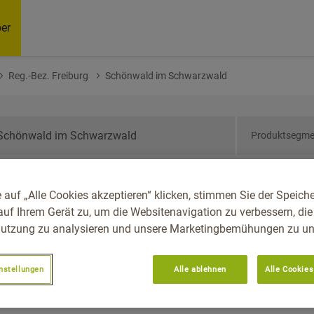
er
Reg.-Bez. Freiburg
Schönwald im Schwarzwald
Produktsegme
den-Württemberg, Reg.-
 auf „Alle Cookies akzeptieren“ klicken, stimmen Sie der Speich
nwald Im Schwarzwald
auf Ihrem Gerät zu, um die Websitenavigation zu verbessern, die
utzung zu analysieren und unsere Marketingbemühungen zu unt
nstellungen
Alle ablehnen
Alle Cookies
Empfoh