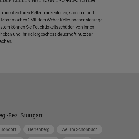
EBER KELLERINNENSANIERUNGS-SYSTEM
e möchten Ihren Keller trockenlegen, sanieren und
tzbar machen? Mit dem Weber Kellerinnensanierungs-
stem können Sie Feuchtigkeitsschäden von innen
heben und Ihr Kellergeschoss dauerhaft nutzbar
achen.
eg.-Bez. Stuttgart
Bondorf
Herrenberg
Weil Im Schönbuch