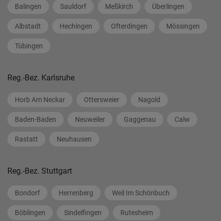
Balingen
Sauldorf
Meßkirch
Überlingen
Albstadt
Hechingen
Ofterdingen
Mössingen
Tübingen
Reg.-Bez. Karlsruhe
Horb Am Neckar
Ottersweier
Nagold
Baden-Baden
Neuweiler
Gaggenau
Calw
Rastatt
Neuhausen
Reg.-Bez. Stuttgart
Bondorf
Herrenberg
Weil Im Schönbuch
Böblingen
Sindelfingen
Rutesheim