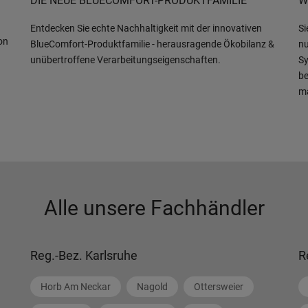
DIE NEUE BLUECOMFORT-PRODUKTFAMILIE
W
Entdecken Sie echte Nachhaltigkeit mit der innovativen
Si
on
BlueComfort-Produktfamilie - herausragende Ökobilanz &
nu
unübertroffene Verarbeitungseigenschaften.
Sy
be
m
Alle unsere Fachhändler
Reg.-Bez. Karlsruhe
R
Horb Am Neckar
Nagold
Ottersweier