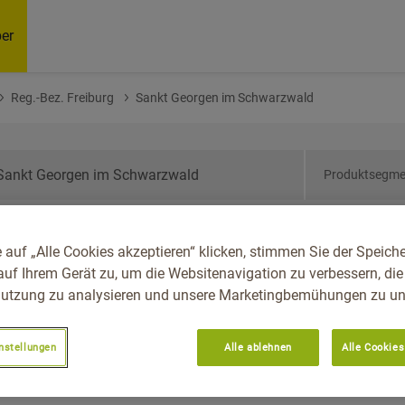
er
Reg.-Bez. Freiburg
Sankt Georgen im Schwarzwald
Produktsegme
den-Württemberg, Reg.-
 auf „Alle Cookies akzeptieren“ klicken, stimmen Sie der Speich
 Georgen Im Schwarzwald
auf Ihrem Gerät zu, um die Websitenavigation zu verbessern, die
utzung zu analysieren und unsere Marketingbemühungen zu unt
nstellungen
Alle ablehnen
Alle Cookies
Empfoh