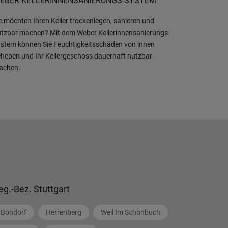
EBER KELLERINNENSANIERUNGS-SYSTEM
e möchten Ihren Keller trockenlegen, sanieren und
tzbar machen? Mit dem Weber Kellerinnensanierungs-
stem können Sie Feuchtigkeitsschäden von innen
heben und Ihr Kellergeschoss dauerhaft nutzbar
achen.
eg.-Bez. Stuttgart
Bondorf
Herrenberg
Weil Im Schönbuch