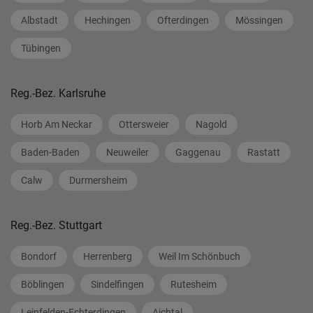
Albstadt
Hechingen
Ofterdingen
Mössingen
Tübingen
Reg.-Bez. Karlsruhe
Horb Am Neckar
Ottersweier
Nagold
Baden-Baden
Neuweiler
Gaggenau
Rastatt
Calw
Durmersheim
Reg.-Bez. Stuttgart
Bondorf
Herrenberg
Weil Im Schönbuch
Böblingen
Sindelfingen
Rutesheim
Leinfelden-Echterdingen
Aichtal