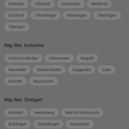
Balingen
Albstadt
Hechingen
Meßkirch
Sauldorf
Ofterdingen
Mössingen
Überlingen
Tübingen
Reg.-Bez. Karlsruhe
Horb Am Neckar
Ottersweier
Nagold
Neuweiler
Baden-Baden
Gaggenau
Calw
Rastatt
Neuhausen
Reg.-Bez. Stuttgart
Bondorf
Herrenberg
Weil Im Schönbuch
Böblingen
Sindelfingen
Rutesheim